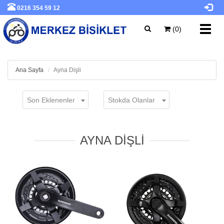
0216 354 59 12
Toggl
(0)
navig
Ana Sayfa
Ayna Dişli
Son Eklenenler
Stokda Olanlar
AYNA DIŞLI