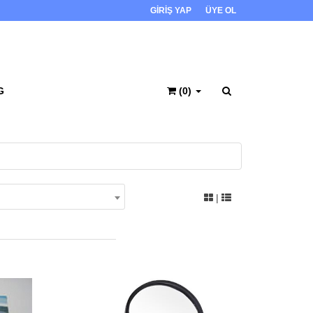
GİRİŞ YAP
ÜYE OL
G
(0)
|