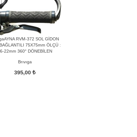
vigaAYNA RVM-372 SOL GİDON
BAĞLANTILI 75X75mm ÖLÇÜ :
16-22mm 360° DÖNEBİLEN
Brıvıga
395,00 ₺