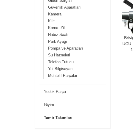
Gidon Sargısı
Güvenlik Aparatları
Kamera
Kilit
Korna- Zil
Nabız Saati
Bri
Park Ayağı
UCU 
Pompa ve Aparatları
Su Hazneleri
Telefon Tutucu
Yol Bilgisayarı
Muhtelif Parçalar
Yedek Parça
Giyim
Tamir Takımları