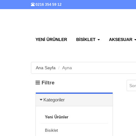
0216 354 59 12
YENI ÜRÜNLER
BISIKLET
AKSESUAR
Ana Sayfa
Ayna
Filtre
Son
Kategoriler
Yeni Ürünler
Bisiklet