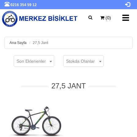
0216 354 59 12
Toggl
(0)
navig
Ana Sayfa
27,5 Jant
Son Eklenenler
Stokda Olanlar
27,5 JANT