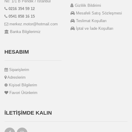
No: 1/1 B Pendik / İstanbul
Gizlilik Bildirimi
0216 354 59 12
Mesafeli Satış Sözleşmesi
0541 858 16 15
Teslimat Koşulları
merkez.motor@hotmail.com
İptal ve İade Koşulları
Banka Bilgilerimiz
HESABIM
Siparişlerim
Adreslerim
Kişisel Bilgilerim
Favori Ürünlerim
İLETIŞIMDE KALIN