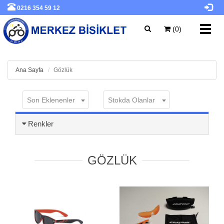
0216 354 59 12
Toggl
(0)
navig
Ana Sayfa
Gözlük
Son Eklenenler
Stokda Olanlar
Renkler
GÖZLÜK