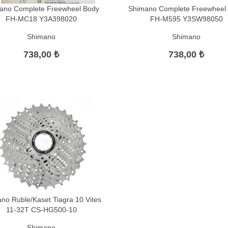
ano Complete Freewheel Body
Shimano Complete Freewheel
FH-MC18 Y3A398020
FH-M595 Y3SW98050
Shimano
Shimano
738,00 ₺
738,00 ₺
no Ruble/Kaset Tiagra 10 Vites
11-32T CS-HG500-10
Shimano