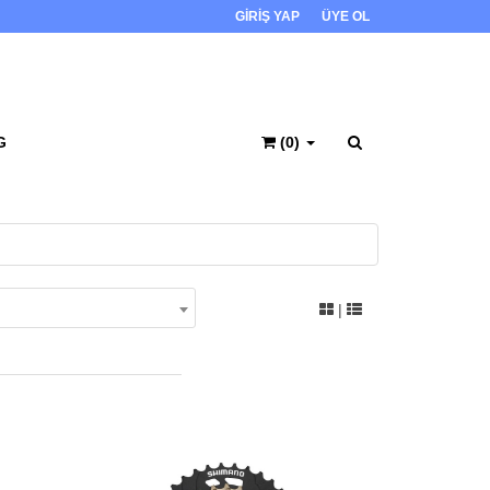
GİRİŞ YAP
ÜYE OL
G
(0)
|