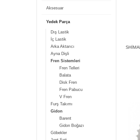
Aksesuar
Yedek Parça
Dış Lastik
İç Lastik
Arka Aktarıcı
SHİMA
Ayna Dişli
Fren Sistemleri
Fren Telleri
Balata
Disk Fren
Fren Pabucu
V Fren
Furş Takımı
Gidon
Barent
Gidon Boğazı
Göbekler
Jant Seti