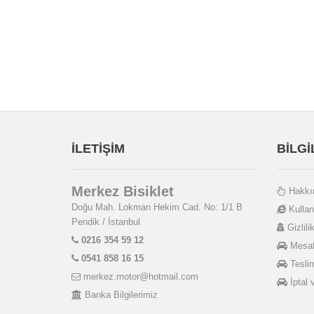
İLETİŞİM
BİLG
Merkez Bisiklet
Hakkı
Doğu Mah. Lokman Hekim Cad. No: 1/1 B
Kullan
Pendik / İstanbul
Gizlilik
0216 354 59 12
Mesafe
0541 858 16 15
Teslim
merkez.motor@hotmail.com
İptal 
Banka Bilgilerimiz