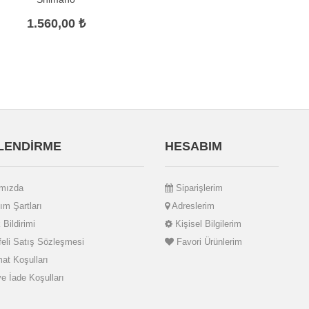
1.560,00 ₺
İLENDİRME
HESABIM
mızda
Siparişlerim
ım Şartları
Adreslerim
 Bildirimi
Kişisel Bilgilerim
li Satış Sözleşmesi
Favori Ürünlerim
at Koşulları
ve İade Koşulları