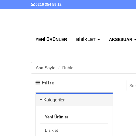
0216 354 59 12
YENI ÜRÜNLER
BISIKLET
AKSESUAR
Ana Sayfa
Ruble
Filtre
Son
Kategoriler
Yeni Ürünler
Bisiklet