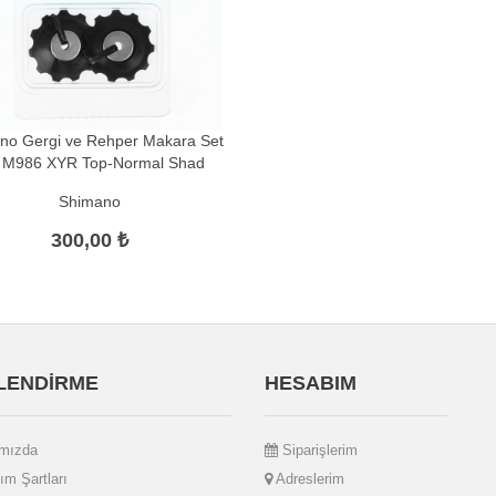
no Gergi ve Rehper Makara Set
 M986 XYR Top-Normal Shad
Shimano
300,00 ₺
İLENDİRME
HESABIM
mızda
Siparişlerim
ım Şartları
Adreslerim