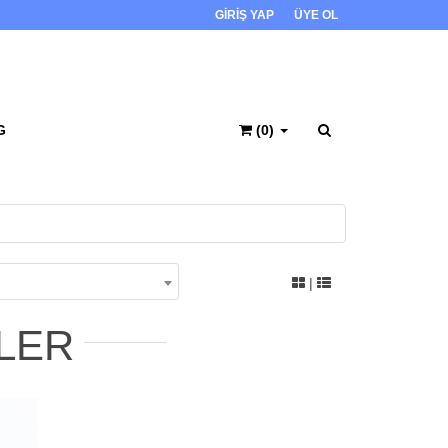
GİRİŞ YAP
ÜYE OL
G
(0)
|
LER