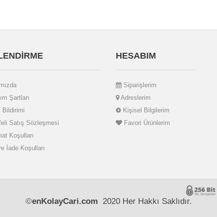
İLENDİRME
HESABIM
mızda
Siparişlerim
ım Şartları
Adreslerim
 Bildirimi
Kişisel Bilgilerim
li Satış Sözleşmesi
Favori Ürünlerim
at Koşulları
ve İade Koşulları
©
enKolayCari.com
2020 Her Hakkı Saklıdır.