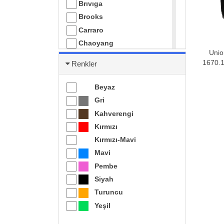
Brıvıga
Brooks
Carraro
Chaoyang
Uni
Cst
1670.
Renkler
Dahon
Eastpower
Beyaz
ECHOWELL
Gri
Epic
Kahverengi
Fonte
Kırmızı
Giyo
Kırmızı-Mavi
Herrmans
Mavi
Htb
Pembe
Huashun
Siyah
Impac
Turuncu
İnfini
Yeşil
Kenda