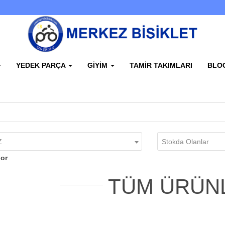
YEDEK PARÇA
GIYIM
TAMIR TAKIMLARI
BLO
Z
Stokda Olanlar
ior
TÜM ÜRÜN