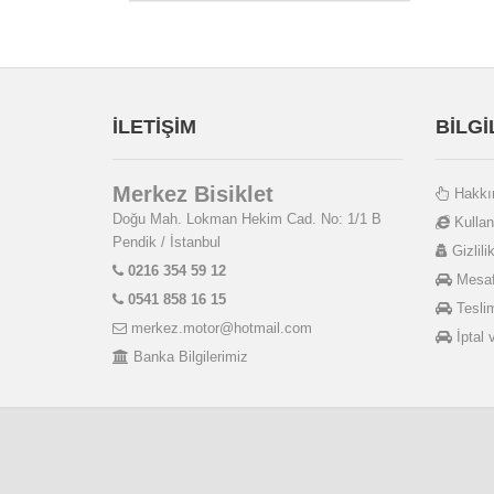
Kmc
Konnix
Kron
Michelin
Mitas
İLETİŞİM
BİLG
Moon
Neco
Merkez Bisiklet
Hakkı
OEM
Doğu Mah. Lokman Hekim Cad. No: 1/1 B
Kullan
Plus
Pendik / İstanbul
Gizlilik
Polısport
0216 354 59 12
Mesafe
Race One
0541 858 16 15
Teslim
Royal
merkez.motor@hotmail.com
İptal 
Rubena
Banka Bilgilerimiz
Salcano
Schwalbe
SELE
Shimano