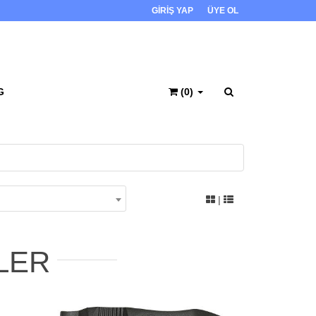
GİRİŞ YAP
ÜYE OL
G
(0)
|
LER